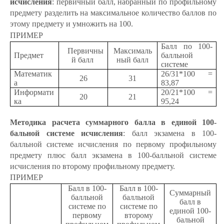
исчисления
: первичный балл, набранный по профильному
предмету разделить на максимальное количество баллов по
этому предмету и умножить на 100.
ПРИМЕР
Балл по 100-
Первичны
Максималь
Предмет
балльной
й балл
ный балл
системе
Математик
26/31*100 =
26
31
а
83,87
Информати
20/21*100 =
20
21
ка
95,24
Методика расчета суммарного балла в единой 100-
бальной системе исчисления
: балл экзамена в 100-
балльной системе исчисления по первому профильному
предмету плюс балл экзамена в 100-балльной системе
исчисления по второму профильному предмету.
ПРИМЕР
Балл в 100-
Балл в 100-
Суммарный
балльной
балльной
балл в
системе по
системе по
единой 100-
первому
второму
бальной