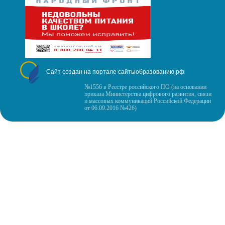
Сайт создан на портале сайтыобразованию.рф
№1556 в Реестре российского ПО (на основании
приказа Министерства цифрового развития, связи
и массовых коммуникаций Российской Федерации
от 06.09.2016 №426)