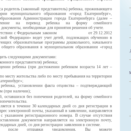
са
родитель (законный представитель) ребенка, проживающего
ории муниципального образования «город Екатеринбург»,
образования Администрации города Екатеринбурга
(далее –
мление на перевод ребенка на форму семейного
е документы, необходимые для принятия решения об учете.
етствии
с Федеральным законом
от 29.12.2012
кой Федерации» ведет у
чет детей, подлежащих обучению в
ующих образовательные программы дошкольного, начального
о общего образования в муниципальном образовании «город
дить следующими документами:
конного представителя) ребенка;
ждении ребенка
(
при достижении ребенком возраста 14 лет –
по месту жительства либо по месту пребывания на территории
атеринбург»;
 ребенка, установлении факта отцовства – подтверждающий
ом (при наличии)
;
ей, оставшихся без попечения родителей, на форму семейного
попечительства.
ляется в течение 30 календарных дней со дня регистрации в
адрес электронной почты, указанный в заявлении
,
направляется
 с указанием регистрационного номера. В
случае отсутствия
оставлении
документов
направляется на электронную почту,
лендарных дней, со дня регистрации
заявления
в системе.
после отправки уведомления,
Вы можете