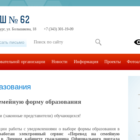
ОШ № 62
ург, ул. Большакова, 18
+7 (343) 301-19-09
сать письмо
овательной организации
Новости
Информация
Проекты
Фотоа
азования
семейную форму образования
и
(
законные представители
)
обучающихся!
ции работы с уведомлениями о
выборе формы образования в
работан электронный сервис «Перевод на
семейную
в Личном кабинете гражданина Официального портала