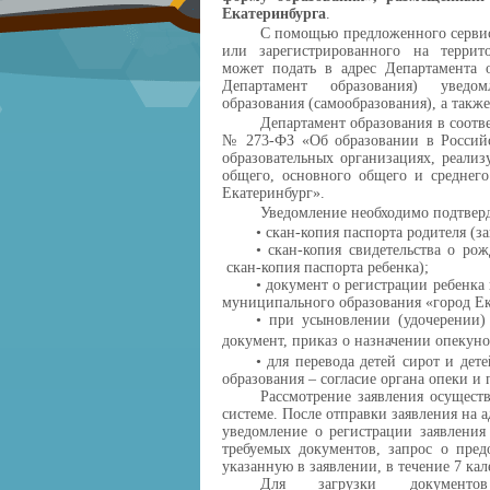
Екатеринбурга
.
С помощью предложенного серви
или зарегистрированного на террит
может
подать в адрес Департамента 
Департамент образования)
уведо
образования
(самообразования)
, а такж
Департамент образования в соотв
№ 273-ФЗ «Об образовании в Российс
образовательных организациях
,
реализ
общего, основного общего и среднег
Екатеринбург»
.
Уведомление
необходимо
подтвер
•
скан-копия паспорта родителя (за
•
скан-копия свидетельства о ро
скан-копия паспорта ребенка)
;
•
документ о регистрации ребенка 
муниципального образования «город Ек
•
при усыновлении (удочерении)
документ
,
приказ о назначении опекун
•
для перевода детей сирот и дет
образования –
согласие органа опеки и 
Рассмотрение заявления осуществ
системе
. После отправки заявления на 
уведомление о регистрации заявления
требуемых документов, запрос о пред
указанную в заявлении, в течение 7 ка
Для
загрузки
документов