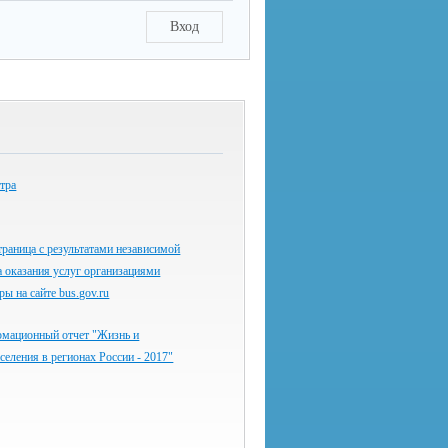
Вход
тра
раница с результатами независимой
а оказания услуг организациями
ы на сайте bus.gov.ru
мационный отчет "Жизнь и
аселения в регионах России - 2017"