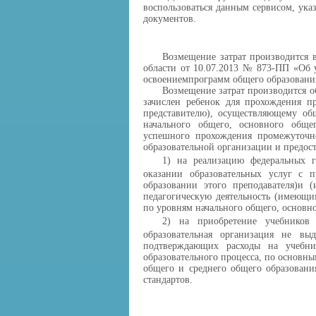
воспользоваться
данным
сервисом, ука
документов.
Возмещение затрат производится в
области от 10.07.2013
№
873-ПП
«О
б 
освоением
программ общего образовани
Возмещение затрат производится о
зачислен ребенок
для прохождения п
представителю), осуществляющему об
начального общего, основного обще
успешного прохождения промежуточно
образовательной организации и предос
1)
на реализацию федеральных г
оказании образовательных услуг с п
образовании этого преподавателя)
и (
педагогическую деятельность
(имеющим
по уровням начального общего, основно
2)
на приобретение учебников
образовательная организация не вы
подтверждающих расходы на учебни
образовательного процесса, по основн
общего и среднего общего образовани
стандартов.