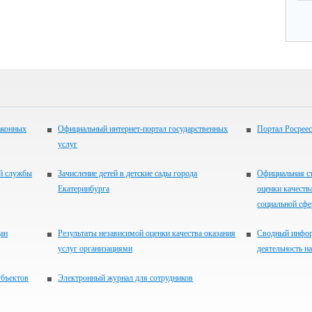
аконных
Официальный интернет-портал государственных
Портал Росреес
услуг
ой службы
Зачисление детей в детские сады города
Официальная ст
Екатеринбурга
оценки качеств
социальной сфер
ан
Результаты независимой оценки качества оказания
Сводный инфор
услуг организациями
деятельность н
убъектов
Электронный журнал для сотрудников