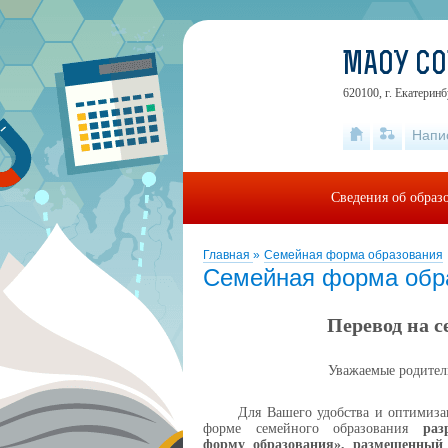
МАОУ С
620100, г. Екатеринб
Напи
Сведения об образ
Главная
»
Семейная форма образования
Семейная форма обр
Перевод на 
Уважаемые родител
Для Вашего удобства и оптимиза
форме
семейного образования
раз
форму
образования»,
размещенный