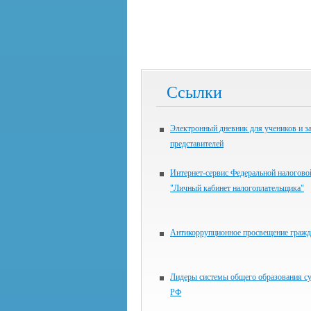
Ссылки
Электронный дневник для учеников и з
представителей
Интернет-сервис Федеральной налогов
"Личный кабинет налогоплательщика"
Антикоррупционное просвещение гражд
Лидеры системы общего образования с
РФ