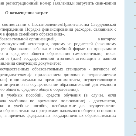
зав регистрационный номер заявления,
и загрузить скан-копии
О возмещении затрат
 соответствии с
П
остановлением
П
равительства
С
вердловской
утверждении
П
орядка финансирования расходов, связанных с
я в форме семейного образования
».
бразовательной организацией,
в которую
ромежуточной аттестации
, одному из родителей (законному
щее образование ребенка в семейной форме по программам
го и среднего общего образования самостоятельно, после
й и (или) государственной итоговой аттестации в данной
тавления следующих документов:
осударственных образовательных стандартов - договора об
реподавателями
(с приложением диплома о педагогическом
или) индивидуальным предпринимателем, осуществляющим
 лицензию на осуществление образовательной деятельности
го общего, среднего общего образования)
;
 и учебных пособий, средств обучения
(в случае, если
дала учебники во временное пользование)
- документов,
ки и учебные пособия, необходимые для осуществления
ым образовательным программам начального общего, основного
я, в пределах федеральных государственных образовательных