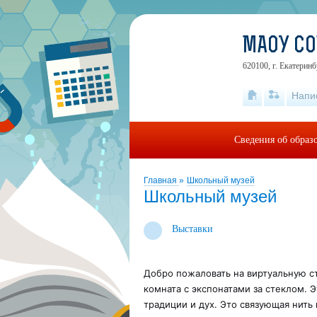
МАОУ С
620100, г. Екатеринб
Напи
Сведения об образ
Главная
»
Школьный музей
Школьный музей
Выставки
Добро пожаловать на виртуальную с
комната с экспонатами за стеклом.
традиции и дух. Это связующая нить