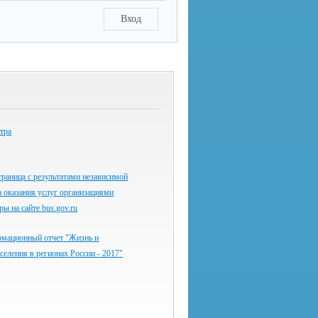
Вход
тра
раница с результатами независимой
а оказания услуг организациями
ы на сайте bus.gov.ru
мационный отчет "Жизнь и
аселения в регионах России - 2017"