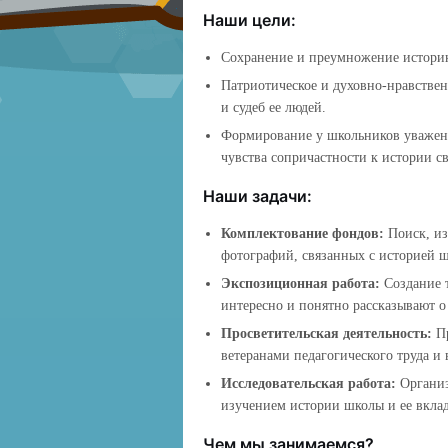
Наши цели:
Сохранение и преумножение историк
Патриотическое и духовно-нравстве
и судеб ее людей.
Формирование у школьников уважени
чувства сопричастности к истории с
Наши задачи:
Комплектование фондов:
Поиск, из
фотографий, связанных с историей 
Экспозиционная работа:
Создание т
интересно и понятно рассказывают 
Просветительская деятельность:
Пр
ветеранами педагогического труда 
Исследовательская работа:
Организ
изучением истории школы и ее вклад
Чем мы занимаемся?