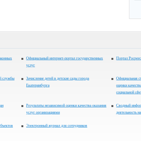
аконных
Официальный интернет-портал государственных
Портал Росреес
услуг
ой службы
Зачисление детей в детские сады города
Официальная ст
Екатеринбурга
оценки качеств
социальной сфер
ан
Результаты независимой оценки качества оказания
Сводный инфор
услуг организациями
деятельность н
убъектов
Электронный журнал для сотрудников