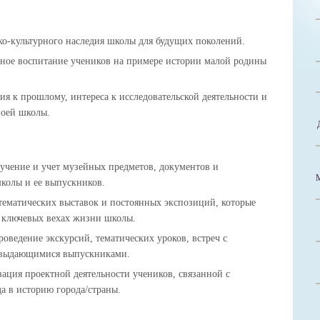
о-культурного наследия школы для будущих поколений.
нное воспитание учеников на примере истории малой родины
я к прошлому, интереса к исследовательской деятельности и
воей школы.
учение и учет музейных предметов, документов и
школы и ее выпускников.
ематических выставок и постоянных экспозиций, которые
о ключевых вехах жизни школы.
оведение экскурсий, тематических уроков, встреч с
и выдающимися выпускниками.
ация проектной деятельности учеников, связанной с
а в историю города/страны.