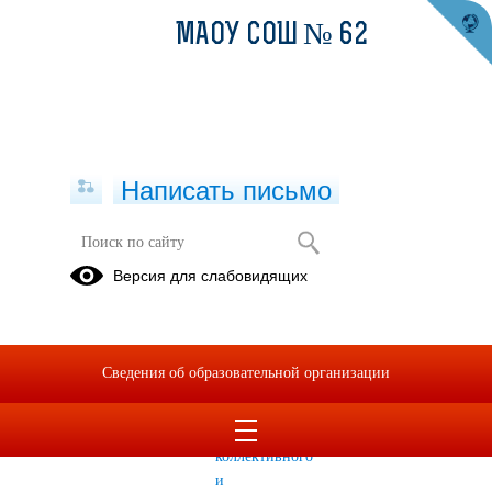
МАОУ СОШ № 62
Написать письмо
Доступная среда
Версия для слабовидящих
Доступная
Информация
среда
о наличии
специальных
Сведения об образовательной организации
технических
средств
обучения
коллективного
и