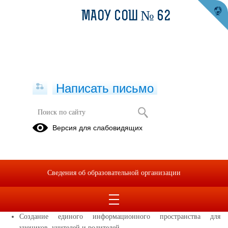
МАОУ СОШ № 62
Написать письмо
Медиацентр
Версия для слабовидящих
Добро пожаловать на страницу школьной медиаслужбы!
Наша миссия
— оперативно, интересно и качественно
Сведения об образовательной организации
рассказывать о том, чем живет наша школа.
Наши цели:
Создание единого информационного пространства для
учеников, учителей и родителей.