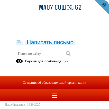
МАОУ СОШ № 62
Написать письмо
Участник конкурса "Педагогический
Версия для слабовидящих
дебют" Хабибуллина Софья
Руслановна
09.10.2025
Сведения об образовательной организации
Видеоэссе
Дата создания: 09.10.2025
Дата обновления: 13.10.2025