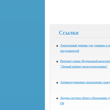
Ссылки
Электронный дневник для учеников и з
представителей
Интернет-сервис Федеральной налогов
"Личный кабинет налогоплательщика"
Антикоррупционное просвещение гражд
Лидеры системы общего образования с
РФ