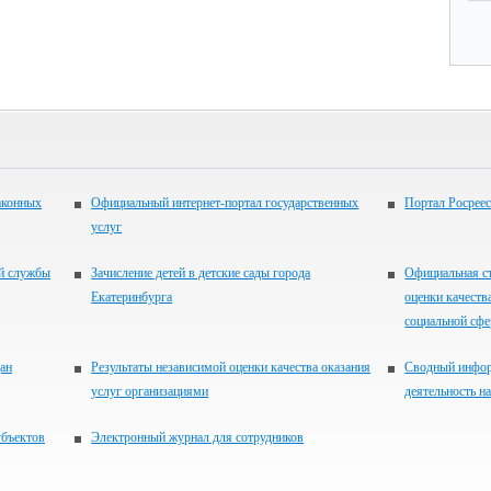
аконных
Официальный интернет-портал государственных
Портал Росреес
услуг
ой службы
Зачисление детей в детские сады города
Официальная ст
Екатеринбурга
оценки качеств
социальной сфер
ан
Результаты независимой оценки качества оказания
Сводный инфор
услуг организациями
деятельность н
убъектов
Электронный журнал для сотрудников