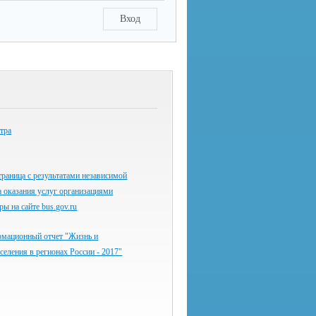
Вход
тра
раница с результатами независимой
а оказания услуг организациями
ы на сайте bus.gov.ru
мационный отчет "Жизнь и
аселения в регионах России - 2017"