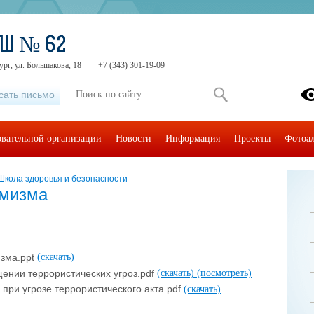
ОШ № 62
ург, ул. Большакова, 18
+7 (343) 301-19-09
сать письмо
овательной организации
Новости
Информация
Проекты
Фотоа
Школа здоровья и безопасности
емизма
изма.ppt
(скачать)
ении террористических угроз.pdf
(скачать)
(посмотреть)
при угрозе террористического акта.pdf
(скачать)