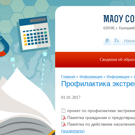
МАОУ С
620100, г. Екатеринб
Напи
Сведения об образ
Главная
»
Информация
»
Информация
»
Профилактика экстр
01.01.2017
проект по профилактике экстрем
Памятка гражданам о предотвращ
Памятка по действиям населения 
(посмотреть)