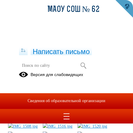
МАОУ СОШ № 62
Написать письмо
Вручение юбилейных медалей в
Версия для слабовидящих
честь 75-летия Победы
03.03.2020
Сведения об образовательной организации