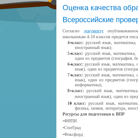
Оценка качества обр
Всероссийские прове
Согласно
документу
опубликованно
школьникам 4-10 классов придется пис
4 класс:
русский язык, математика,
иностранный язык);
5 класс:
русский язык, математика, 
один из предметов (география, б
6 класс:
русский язык, математика, 
язык), один из предметов (геогра
7 класс:
русский язык, математика, 
язык), один из предметов (геог
информатика);
8 класс:
русский язык, математика,
иностранный язык), один из пред
10 класс:
русский язык, математика
физика, химия, литература, ино
Ресурсы для подготовки к ВПР
•ФИПИ
•
СтатГрад
•
Фоксфорд