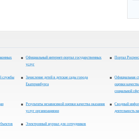
аконных
Официальный интернет-портал государственных
Портал Росреес
услуг
ой службы
Зачисление детей в детские сады города
Официальная ст
Екатеринбурга
оценки качеств
социальной сфер
ан
Результаты независимой оценки качества оказания
Сводный инфор
услуг организациями
деятельность н
убъектов
Электронный журнал для сотрудников