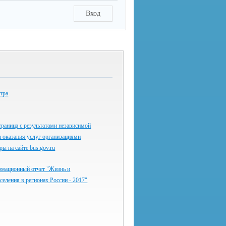
Вход
тра
раница с результатами независимой
а оказания услуг организациями
ы на сайте bus.gov.ru
мационный отчет "Жизнь и
аселения в регионах России - 2017"