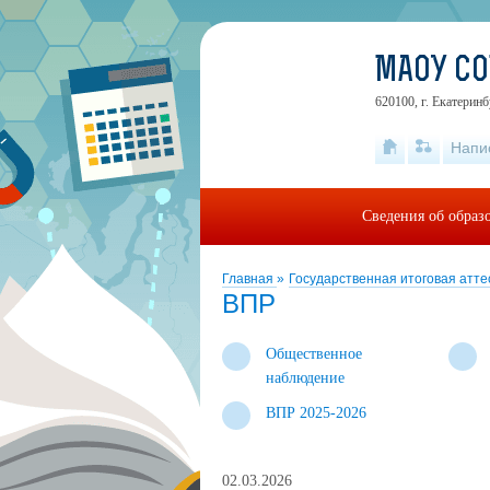
МАОУ С
620100, г. Екатеринб
Напи
Сведения об образ
Главная
»
Государственная итоговая атт
ВПР
Общественное
наблюдение
ВПР 2025-2026
02.03.2026