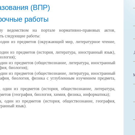
азования (ВПР)
рочные работы
му ведомством на портале нормативно-правовых актов,
ать следующие работы:
 один из предметов (окружающий мир, литературное чтение,
один из предметов (история, литература, иностранный язык),
иология);
один из предметов (обществознание, литература, иностранный
фия, биология);
один из предметов (обществознание, литература, иностранный
рафия, биология, физика с углубленным изучением предмета,
 один из предметов (история, обществознание, литература,
метов (география, биология, химия, физика, информатика);
, один из предметов (история, обществознание, география,
странный язык).