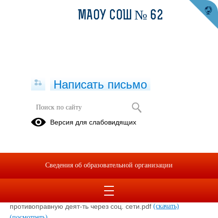
МАОУ СОШ № 62
Написать письмо
Информация для родителей
Версия для слабовидящих
02.04.2024
Сведения об образовательной организации
29.03.2024 1.Рекомендации родителям по против-ию
вовлеч. нл в террор-ую детя-сть.pdf
(скачать)
(посмотреть)
29.03.2024 3.Как не дать вовлечь ребенка в
противоправную деят-ть через соц. сети.pdf
(скачать)
(посмотреть)