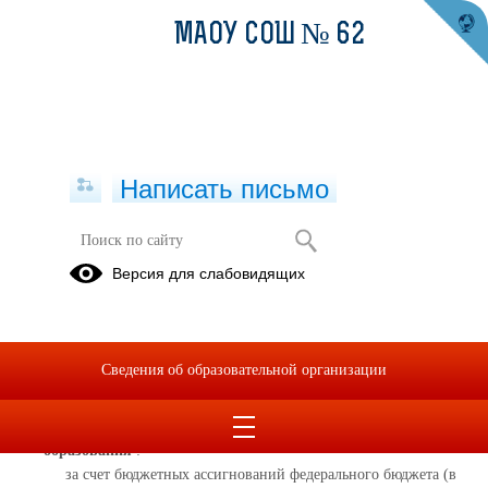
МАОУ СОШ № 62
Написать письмо
Версия для слабовидящих
Вакантные места для приема
(перевода) обучающихся
Дата обновления информации о вакантных местах: 24.04.2026
Сведения об образовательной организации
Реализуемые образовательные программы
:
Основная образовательная программа начального общего
образования
:
за счет бюджетных ассигнований федерального бюджета (в