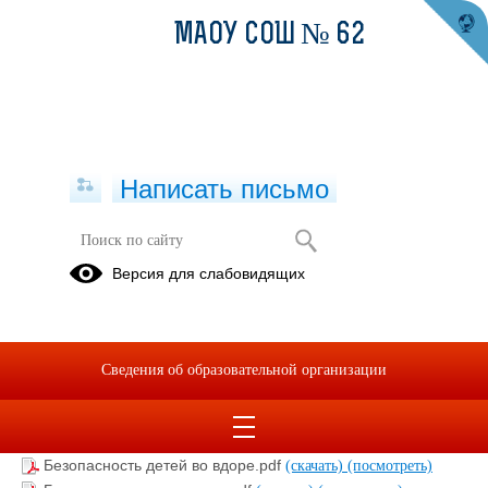
МАОУ СОШ № 62
Написать письмо
Информационно-методический
Версия для слабовидящих
материал. Памятки для пешеходов,
пассажиров, велосипедистов.
03.03.2025
Сведения об образовательной организации
Анализ привычек детей.pdf
(скачать)
(посмотреть)
Безопасность детей во вдоре.pdf
(скачать)
(посмотреть)